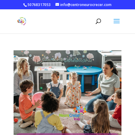
50768317053
info@centroneurocrecer.com