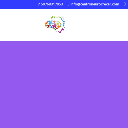
50768317053
info@centroneurocrecer.com
A