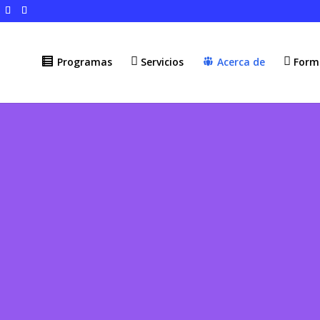
Programas
Servicios
Acerca de
Form
cerca de Cent
Neurocrecer