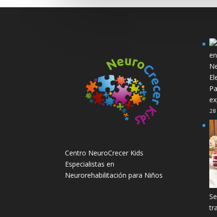
El
Pa
ex
28
Centro NeuroCrecer Kids
Especialistas en
Neurorehabilitación para Niños
Se
tr