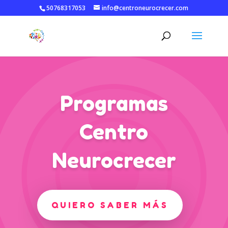
50768317053
info@centroneurocrecer.com
Programas
Centro
Neurocrecer
QUIERO SABER MÁS