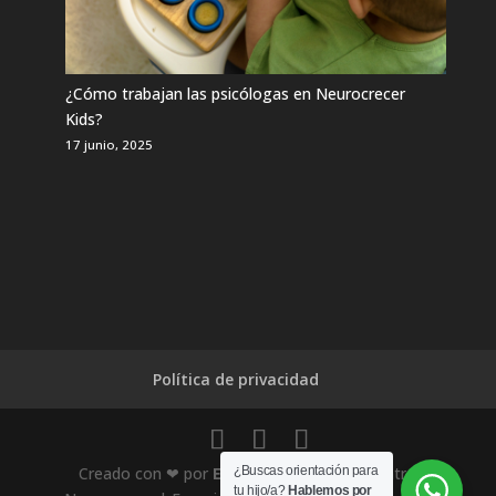
¿Cómo trabajan las psicólogas en Neurocrecer
Kids?
17 junio, 2025
Política de privacidad
Creado con ❤ por
EL-SOCIO.COM
para Centro
¿Buscas orientación para
tu hijo/a?
Hablemos por