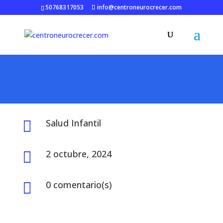
50768317053
info@centroneurocrecer.com
Salud Infantil

2 octubre, 2024

0 comentario(s)
