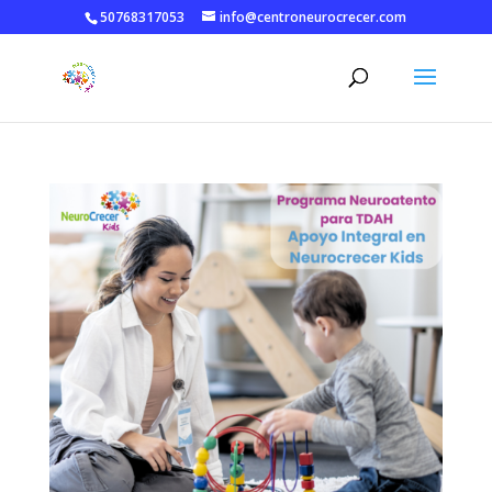
50768317053
info@centroneurocrecer.com